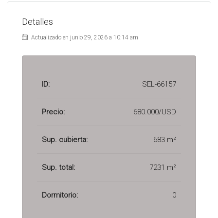
Detalles
Actualizado en junio 29, 2026 a 10:14 am
ID:
SEL-66157
Precio:
680.000/USD
Sup. cubierta:
683 m²
Sup. total:
7231 m²
Dormitorio:
0