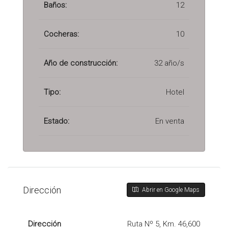
Baños:
12
Cocheras:
10
Año de construcción:
32 año/s
Tipo:
Hotel
Estado:
En venta
Dirección
Abrir en Google Maps
Dirección
Ruta Nº 5, Km. 46,600